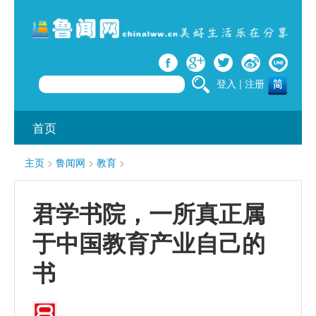
登入
|
注册
首页
主页
>
鲁闻网
>
教育
>
君学书院，一所真正属
于中国教育产业自己的
书