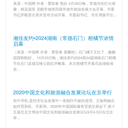
来源：中国网 作者：曹双春 熊欣 4月26日晚，常德河街灯火璀
璨，桃花源里 灵醒常德第四届常德市旅游发展大会开幕。市委
书记罗毅君出席并宣布活动开幕。市委副书记、市长周振宇出...
湘佳友约•2024湖南（常德石门）柑橘节浓情
启幕
（来源：中国网 作者：曹双春 唐鹏程）石门橘子又红了，酸酸
甜甜刚刚好 。10月23日晚，湘佳有约2024第24届湖南石门柑橘
节在石门县城宝峰公园拉开帷幕。本次柑橘节开幕式由湖南省
农...
2020中国文化和旅游融合发展论坛在京举行
危中寻机,是经济社会发展中一条颠扑不破的道理。文旅商融合
如何育新机、开新局。2020年中国国际服务贸易交易会下,第十
五届北京文博会中国文化和旅游融合发展论坛9月4-5日在北京
举...