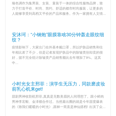
臻色调作为集男装、女装、童装于一体的综合性服饰品牌，致
力于打造平价、时尚、简约、舒适的都市时尚服装，让更多的
人能够享受到高档又平价的产品和服务。作为一家拥有人文情...
安沐珂：“小钢炮”眼膜靠啥30分钟轰走眼纹细
纹？
疫情影响下，大家出门在外基本戴口罩，所以护肤品销售和往
年相比差了不少，但是记者发现护肤品中的除皱类别却卖的很
好，据不完全统计除皱类产品销售额比去年增加了9%。这其
中...
小时光女主邢菲：演学生无压力，同款磨皮妆
前乳心机来get!
甜剧男神收割机邢菲,真真是无数美眉的人间理想了。跟小鲜肉
男神李宏毅、金泽都合作过。当然最出圈的就是今年甜度爆表
的《致我们暖暖的小时光》,跟林一简直是神仙搭档! 出演了众...