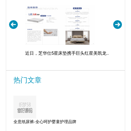
近日，芝华仕5星床垫携手巨头红星美凯龙...
随着复工
热门文章
全意纸尿裤-全心呵护婴童护理品牌