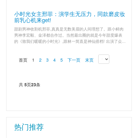
小时光女主邢菲：演学生无压力，同款磨皮妆
前乳心机来get!
甜剧男神收割机邢菲,真真是无数美眉的人间理想了。跟小鲜肉
男神李宏毅、金泽都合作过。当然最出圈的就是今年甜度爆表
的《致我们暖暖的小时光》,跟林一简直是神仙搭档! 出演了众...
首页
1
2
3
4
5
下一页
末页
共
5
页
23
条
热门推荐