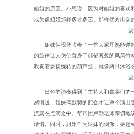
姐姐的原因。小恩说，因为对姐姐的喜欢和
成为像姐姐那样多才多艺、那样优秀出众
姐妹俩现场吹奏了一首大家耳熟能详的
的旋律让人仿佛置身于郁郁葱葱的凤尾竹
吹奏着悠扬婉转的葫芦丝，就像两只沐浴
出色的演奏得到了主持人和嘉宾们的一
感慨道，姐妹俩默契的配合才让整个演出
流露在点滴之中。帮帮团卢勤老师亲切地
珍惜。同时，姐姐作为妹妹的偶像，要起