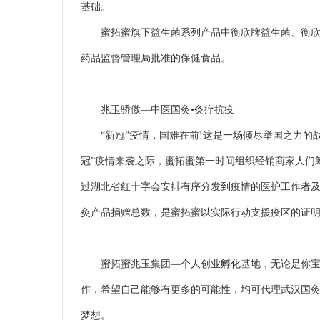
基础。
蜜拓蜜旗下益生菌系列产品中衡欣牌益生菌、衡欣牌
药品监督管理局批准的保健食品。
兆玉骄傲—中医国灸•灸疗抗疫
“新冠”疫情，国难在前!这是一场倾尽举国之力的战
冠”疫情来袭之际，蜜拓蜜第一时间组织经销商家人们筹
过湖北省红十字会安排有序分发到疫情的医护工作者
灸产品捐赠总数，是蜜拓蜜以实际行动支援疫区的证
蜜拓蜜兆玉集团—个人创业孵化基地，无论是你宝妈
作，希望自己能够有更多的可能性，均可代理武汉国
梦想。