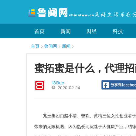
首页
新闻
财经
科技
主页
>
鲁闻网
>
新闻
>
蜜拓蜜是什么，代理招
li8i9ue
2020-02-24
兆玉集团由赵小清、曾欢、黄梅三位女性创业者于2
带来的无限机遇。因为热爱而沉迷于大健康产业，结