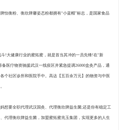
怡衡粉、衡欣牌馨姿态粉都拥有“小蓝帽”标志，是国家食品
斗!大健康行业的蜜拓蜜，就是首当其冲的一员先锋!在“新
备医疗物资驰援武汉一线疫区并紧急提调26000盒灸产品，通
及各个社区诊所和医院手中。高达【五百余万元】的物资与中医
明。
想要全职代理武汉国灸、代理衡欣牌益生菌;还是你有稳定工
灸、代理衡欣牌益生菌，加盟蜜拓蜜兆玉集团，实现更多的人生